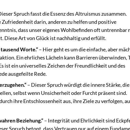
Dieser Spruch fasst die Essenz des Altruismus zusammen.
Zufriedenheit darin, anderen zu helfen und positive
kenntnis, dass unser eigenes Wohlbefinden oft untrennbar 
Diese Art von Glück ist nachhaltig und erfüllt.
ls tausend Worte.“
– Hier geht es um die einfache, aber mäc
aktion. Ein ehrliches Lächeln kann Barrieren überwinden, 
s ist ein universelles Zeichen der Freundlichkeit und des
ede ausgefeilte Rede.
terzugehen.“
– Dieser Spruch würdigt die innere Stärke, die
llen, selbst wenn Unsicherheit oder Furcht präsent sind.
rch ihre Entschlossenheit aus, ihre Ziele zu verfolgen, a
 wahren Beziehung.“
– Integrität und Ehrlichkeit sind Eckpfe
ser Spruch betont, dass Vertrauen nur auf einem Fundam