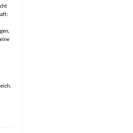
icht
aft:
egen,
 eine
eich.