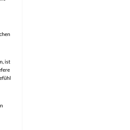
schen
, ist
efere
efühl
en