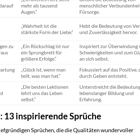
darauf
mehr als tausend
menschlicher Verbundenhei
Augen.“
Fürsorge.
„Wahrheit ist die
Hebt die Bedeutung von Ve
stärkste Form der Liebe.“
und Zuverlässigkeit hervor.
gen zu
„Ein Rückschlag ist nur
Inspiriert zur Überwindung
raus
ein Sprungbrett für
Schwierigkeiten und zum G
größere Erfolge.“
an sich selbst.
wartung
„Glück ist, wenn man
Fokussiert auf das Positive, 
teilt, was man hat.“
durch Geben entsteht.
„Die besten Lektionen
Unterstreicht die Bedeutun
nd
lehrt uns das Leben
lebenslanger Bildung und
selbst.“
Erfahrung.
: 13 inspirierende Sprüche
tiefgründigen Sprüchen, die die Qualitäten wundervoller