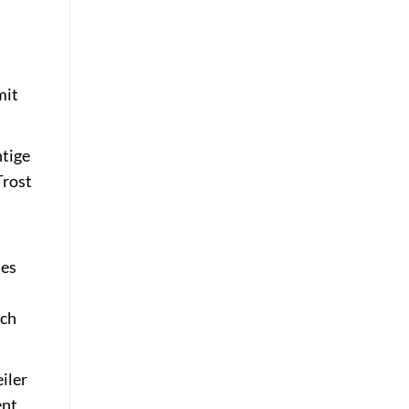
mit
htige
Trost
 es
uch
iler
ent