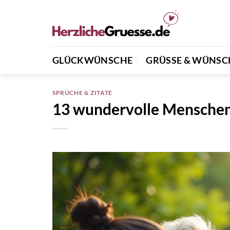
Zum
Inhalt
springen
GLÜCKWÜNSCHE
GRÜSSE & WÜNSCH
SPRÜCHE & ZITATE
13 wundervolle Menschen