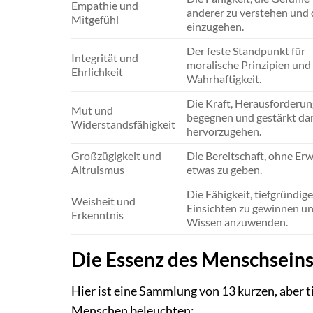
Empathie und
anderer zu verstehen und 
Mitgefühl
einzugehen.
Der feste Standpunkt für
Integrität und
moralische Prinzipien und
Ehrlichkeit
Wahrhaftigkeit.
Die Kraft, Herausforderun
Mut und
begegnen und gestärkt da
Widerstandsfähigkeit
hervorzugehen.
Großzügigkeit und
Die Bereitschaft, ohne Er
Altruismus
etwas zu geben.
Die Fähigkeit, tiefgründige
Weisheit und
Einsichten zu gewinnen u
Erkenntnis
Wissen anzuwenden.
Die Essenz des Menschseins
Hier ist eine Sammlung von 13 kurzen, aber 
Menschen beleuchten: