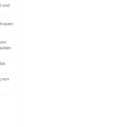
t und
rtrauen
 von
lauben
das
g von