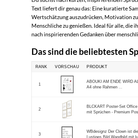
Text liefert dir genau das: Eine kuratierte 
Wertschätzung auszudrücken, Motivation zu 
Menschliche zu genießen. Ideal für alle, di
nach inspirierenden Gedanken über menschli
Das sind die beliebtesten 
RANK
VORSCHAU
PRODUKT
ABOUKI AM ENDE WIRD ALL
1
A4 ohne Rahmen ...
BLCKART Poster-Set Office 
2
mit Sprüchen - Premium Poste
WBdesignz Der Clown ist die
3
Lustiges Bild Wandbild mit 