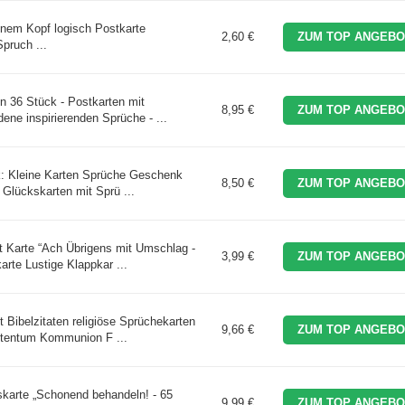
inem Kopf logisch Postkarte
2,60 €
ZUM TOP ANGEBO
pruch ...
n 36 Stück - Postkarten mit
8,95 €
ZUM TOP ANGEBO
ene inspirierenden Sprüche - ...
k: Kleine Karten Sprüche Geschenk
8,50 €
ZUM TOP ANGEBO
 Glückskarten mit Sprü ...
 Karte “Ach Übrigens mit Umschlag -
3,99 €
ZUM TOP ANGEBO
arte Lustige Klappkar ...
 Bibelzitaten religiöse Sprüchekarten
9,66 €
ZUM TOP ANGEBO
stentum Kommunion F ...
arte „Schonend behandeln! - 65
9,99 €
ZUM TOP ANGEBO