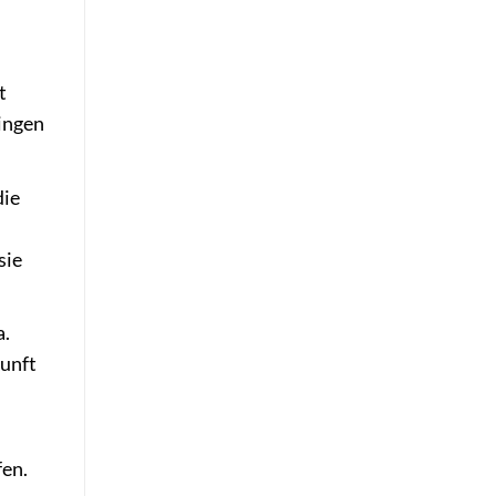
t
ingen
die
sie
a.
kunft
fen.