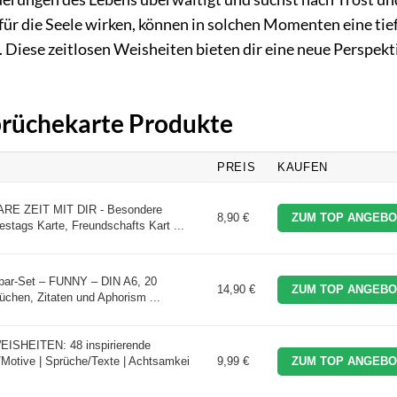
ür die Seele wirken, können in solchen Momenten eine tie
. Diese zeitlosen Weisheiten bieten dir eine neue Perspekt
Sprüchekarte Produkte
PREIS
KAUFEN
ARE ZEIT MIT DIR - Besondere
8,90 €
ZUM TOP ANGEBO
estags Karte, Freundschafts Kart ...
Spar-Set – FUNNY – DIN A6, 20
14,90 €
ZUM TOP ANGEBO
üchen, Zitaten und Aphorism ...
EISHEITEN: 48 inspirierende
Motive | Sprüche/Texte | Achtsamkei
9,99 €
ZUM TOP ANGEBO