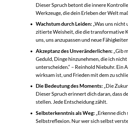
Dieser Spruch betont die innere Kontrol
Werkzeuge, die dein Erleben der Welt ma
Wachstum durch Leiden:
„Was uns nicht u
zitierte Weisheit, die die transformativ
uns, uns anzupassen und neue Fähigkeiten
Akzeptanz des Unveränderlichen:
„Gib mi
Geduld, Dinge hinzunehmen, die ich nicht
unterscheiden.“ – Reinhold Niebuhr. Ein Ap
wirksam ist, und Frieden mit dem zu schli
Die Bedeutung des Moments:
„Die Zukun
Dieser Spruch erinnert dich daran, dass 
stellen. Jede Entscheidung zählt.
Selbsterkenntnis als Weg:
„Erkenne dich s
Selbstreflexion. Nur wer sich selbst vers