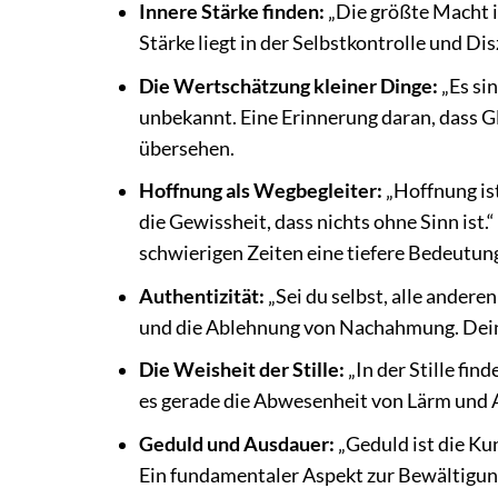
Innere Stärke finden:
„Die größte Macht is
Stärke liegt in der Selbstkontrolle und Di
Die Wertschätzung kleiner Dinge:
„Es si
unbekannt. Eine Erinnerung daran, dass Gl
übersehen.
Hoffnung als Wegbegleiter:
„Hoffnung is
die Gewissheit, dass nichts ohne Sinn ist.“
schwierigen Zeiten eine tiefere Bedeutung
Authentizität:
„Sei du selbst, alle anderen
und die Ablehnung von Nachahmung. Deine 
Die Weisheit der Stille:
„In der Stille fi
es gerade die Abwesenheit von Lärm und Ab
Geduld und Ausdauer:
„Geduld ist die Ku
Ein fundamentaler Aspekt zur Bewältigung