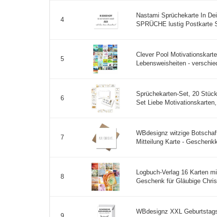
Nastami Sprüchekarte In De
4
SPRÜCHE lustig Postkarte S
Clever Pool Motivationskarte
5
Lebensweisheiten - verschied
Sprüchekarten-Set, 20 Stüc
6
Set Liebe Motivationskarten,
WBdesignz witzige Botschaft
7
Mitteilung Karte - Geschenkk
Logbuch-Verlag 16 Karten mit
8
Geschenk für Gläubige Chri
WBdesignz XXL Geburtstagsk
9