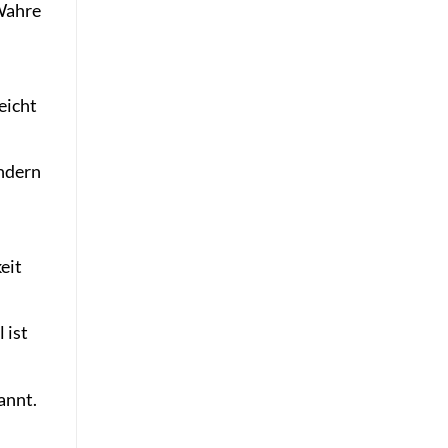
 Wahre
eicht
ondern
eit
 ist
annt.