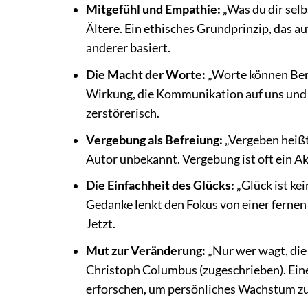
Mitgefühl und Empathie:
„Was du dir selb
Ältere. Ein ethisches Grundprinzip, das a
anderer basiert.
Die Macht der Worte:
„Worte können Berg
Wirkung, die Kommunikation auf uns und 
zerstörerisch.
Vergebung als Befreiung:
„Vergeben heißt
Autor unbekannt. Vergebung ist oft ein Akt
Die Einfachheit des Glücks:
„Glück ist kei
Gedanke lenkt den Fokus von einer ferne
Jetzt.
Mut zur Veränderung:
„Nur wer wagt, die 
Christoph Columbus (zugeschrieben). Ein
erforschen, um persönliches Wachstum zu