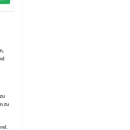
n,
nd
 zu
en zu
rel.