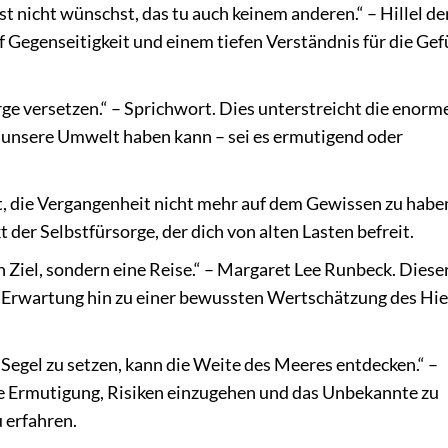
st nicht wünschst, das tu auch keinem anderen.“ – Hillel de
uf Gegenseitigkeit und einem tiefen Verständnis für die Gef
e versetzen.“ – Sprichwort. Dies unterstreicht die enorm
unsere Umwelt haben kann – sei es ermutigend oder
, die Vergangenheit nicht mehr auf dem Gewissen zu haben
 der Selbstfürsorge, der dich von alten Lasten befreit.
n Ziel, sondern eine Reise.“ – Margaret Lee Runbeck. Diese
n Erwartung hin zu einer bewussten Wertschätzung des Hie
Segel zu setzen, kann die Weite des Meeres entdecken.“ –
e Ermutigung, Risiken einzugehen und das Unbekannte zu
 erfahren.