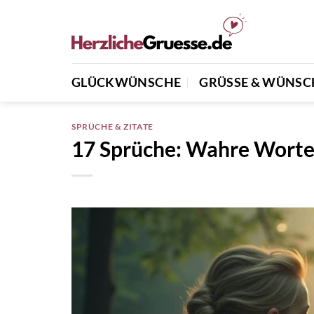
Zum
Inhalt
springen
GLÜCKWÜNSCHE
GRÜSSE & WÜNSCH
SPRÜCHE & ZITATE
17 Sprüche: Wahre Worte 