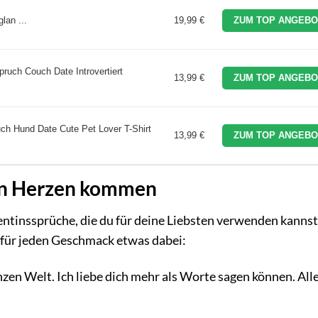
lan ...
19,99 €
ZUM TOP ANGEBO
spruch Couch Date Introvertiert
13,99 €
ZUM TOP ANGEBO
uch Hund Date Cute Pet Lover T-Shirt
13,99 €
ZUM TOP ANGEBO
von Herzen kommen
lentinssprüche, die du für deine Liebsten verwenden kannst
st für jeden Geschmack etwas dabei:
zen Welt. Ich liebe dich mehr als Worte sagen können. All