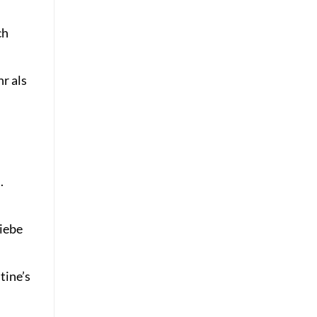
ch
r als
.
liebe
tine’s