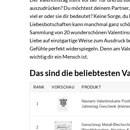
auszudrücken? Du möchtest deinem Partner,
viel er oder sie dir bedeutet? Keine Sorge, du
Liebesbotschaften kann manchmal ganz schön k
Sammlung von 20 wunderschönen Valentinssp
Liebe auf einzigartige Weise zum Ausdruck bri
Gefühle perfekt widerspiegeln. Denn am Valen
wichtig dir ein Mensch ist.
Das sind die beliebtesten 
RANK
VORSCHAU
PRODUKT
Nastami Valentinskarte Postk
1
Jahrestag Geschenk (kleine
Geroclonup Metall-Blechschi
2
Wanddekoration, Hausbar, Ka