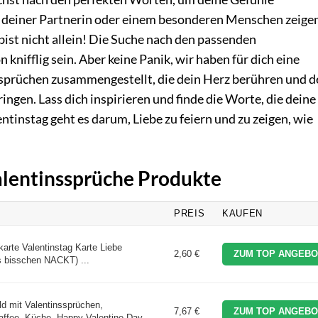
 deiner Partnerin oder einem besonderen Menschen zeigen
 bist nicht allein! Die Suche nach den passenden
nifflig sein. Aber keine Panik, wir haben für dich eine
rüchen zusammengestellt, die dein Herz berühren und d
ngen. Lass dich inspirieren und finde die Worte, die deine
tinstag geht es darum, Liebe zu feiern und zu zeigen, wie
Valentinssprüche Produkte
PREIS
KAUFEN
arte Valentinstag Karte Liebe
2,60 €
ZUM TOP ANGEBO
s bisschen NACKT) ...
ld mit Valentinssprüchen,
7,67 €
ZUM TOP ANGEBO
ffee, Küche, Happy Valentine Day, ...