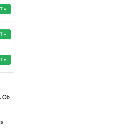
T »
T »
T »
. Ob
es