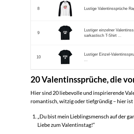
Lustige Valentinssprüche Rag
8
Lustiger einzelner Valentins
9
sarkastisch T-Shirt ...
Lustiger Einzel-Valentinsspr
10
...
20 Valentinssprüche, die 
Hier sind 20 liebevolle und inspirierende Va
romantisch, witzig oder tiefgründig – hier i
„Du bist mein Lieblingsmensch auf der gan
Liebe zum Valentinstag!“