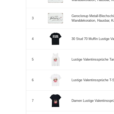
Geroclonup Metall-Blechschi
3
Wanddekoration, Hausbar, Ka
30 Stud 70 Muffin Lustige Val
4
Lustige Valentinssprüche Tan
5
Lustige Valentinssprüche T-Sh
6
Damen Lustige Valentinssprüc
7