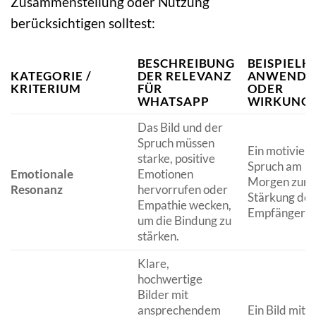
Zusammenstellung oder Nutzung
berücksichtigen solltest:
BESCHREIBUNG
BEISPIELH
KATEGORIE /
DER RELEVANZ
ANWENDU
KRITERIUM
FÜR
ODER
WHATSAPP
WIRKUNG
Das Bild und der
Spruch müssen
Ein motivier
starke, positive
Spruch am
Emotionale
Emotionen
Morgen zur
Resonanz
hervorrufen oder
Stärkung der
Empathie wecken,
Empfänger.
um die Bindung zu
stärken.
Klare,
hochwertige
Bilder mit
ansprechendem
Ein Bild mit 