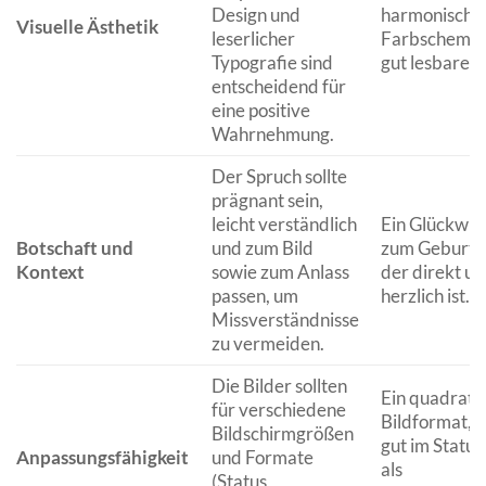
Design und
harmonische
Visuelle Ästhetik
leserlicher
Farbschema 
Typografie sind
gut lesbarem 
entscheidend für
eine positive
Wahrnehmung.
Der Spruch sollte
prägnant sein,
leicht verständlich
Ein Glückwu
Botschaft und
und zum Bild
zum Geburts
Kontext
sowie zum Anlass
der direkt u
passen, um
herzlich ist.
Missverständnisse
zu vermeiden.
Die Bilder sollten
Ein quadrati
für verschiedene
Bildformat, 
Bildschirmgrößen
gut im Status
Anpassungsfähigkeit
und Formate
als
(Status,