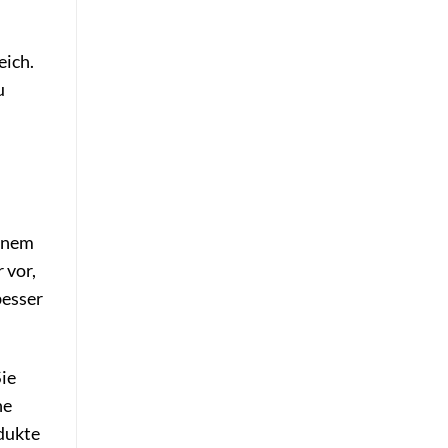
eich.
u
einem
 vor,
besser
Sie
he
dukte