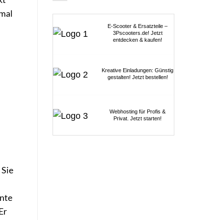
nmal
E-Scooter & Ersatzteile –
3Pscooters.de! Jetzt
entdecken & kaufen!
Kreative Einladungen: Günstig
gestalten! Jetzt bestellen!
Webhosting für Profis &
Privat. Jetzt starten!
 Sie
nnte
Er