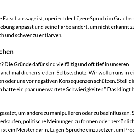
re Falschaussage ist, operiert der Lügen-Spruch im Grauber
gebung anpasst und seine Farbe ändert, um nicht erkannt z
ch und schwer zu entlarven.
üchen
ie Gründe dafür sind vielfältig und oft tief in unseren
anchmal dienen sie dem Selbstschutz. Wir wollen uns in 
en oder uns vor negativen Konsequenzen schützen. Stell dir
h hatte ein paar unerwartete Schwierigkeiten.“ Das klingt 
esetzt, um andere zu manipulieren oder zu beeinflussen. 
rkaufen, politische Meinungen zu formen oder persönlic
ist ein Meister darin, Lügen-Sprüche einzusetzen, um Pro