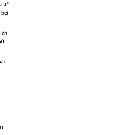
ast“
 bei
lich
oft
nau
en