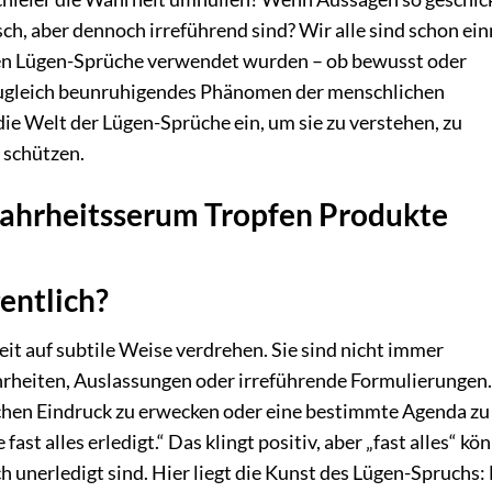
alsch, aber dennoch irreführend sind? Wir alle sind schon ei
nen Lügen-Sprüche verwendet wurden – ob bewusst oder
 zugleich beunruhigendes Phänomen der menschlichen
e Welt der Lügen-Sprüche ein, um sie zu verstehen, zu
 schützen.
Wahrheitsserum Tropfen Produkte
entlich?
it auf subtile Weise verdrehen. Sie sind nicht immer
hrheiten, Auslassungen oder irreführende Formulierungen.
schen Eindruck zu erwecken oder eine bestimmte Agenda zu
 fast alles erledigt.“ Das klingt positiv, aber „fast alles“ kö
 unerledigt sind. Hier liegt die Kunst des Lügen-Spruchs: 