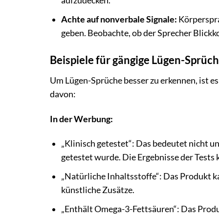
aufzudecken.
Achte auf nonverbale Signale:
Körperspra
geben. Beobachte, ob der Sprecher Blickko
Beispiele für gängige Lügen-Sprüc
Um Lügen-Sprüche besser zu erkennen, ist es h
davon:
In der Werbung:
„Klinisch getestet“: Das bedeutet nicht u
getestet wurde. Die Ergebnisse der Tests 
„Natürliche Inhaltsstoffe“: Das Produkt ka
künstliche Zusätze.
„Enthält Omega-3-Fettsäuren“: Das Prod