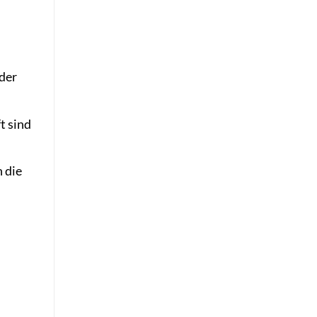
oder
t sind
 die