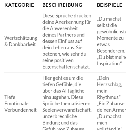
KATEGORIE
BESCHREIBUNG
BEISPIELE
Diese Sprüche drücken
„Du machst
deine Anerkennung für
selbst die
die Anwesenheit
gewöhnlichsten
deines Partners und
Wertschätzung
Momente zu
dessen Einfluss auf
& Dankbarkeit
etwas
dein Leben aus. Sie
Besonderem.“
betonen, wie sehr du
„Du bist meine
seine positiven
Inspiration.“
Eigenschaften schätzt.
Hier geht es um die
„Dein
tiefen Gefühle, die
Herzschlag,
über das Alltägliche
mein
Tiefe
hinausgehen. Diese
Rhythmus.“
Emotionale
Sprüche thematisieren
„Ein Zuhause in
Verbundenheit
Seelenverwandtschaft,
deinen Armen.“
unzerbrechliche
„Du machst
Bindung und das
mich
Gefühl von Zuhause.
vollständig.“