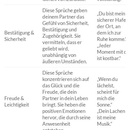
Diese Sprüche geben
„Du bist mein
deinem Partner das
sicherer Hafen,
Gefühl von Sicherheit,
der Ort, an
Bestätigung und
Bestätigung &
dem ich zur
Zugehörigkeit. Sie
Sicherheit
Ruhe komme.“
vermitteln, dass er
„Jeder
geliebt wird,
Moment mit dir
unabhängig von
ist kostbar.“
äußeren Umständen.
Diese Sprüche
konzentrieren sich auf
„Wenn du
das Glück und die
lächelst,
Freude, die dein
scheint für
Freude &
Partner in dein Leben
mich die
Leichtigkeit
bringt. Sie heben die
Sonne.“
positiven Emotionen
„Dein Lachen
hervor, die durch seine
ist meine
Anwesenheit
Musik.“