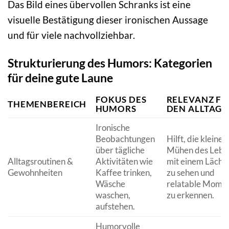
Das Bild eines übervollen Schranks ist eine
visuelle Bestätigung dieser ironischen Aussage
und für viele nachvollziehbar.
Strukturierung des Humors: Kategorien
für deine gute Laune
FOKUS DES
RELEVANZ FÜ
THEMENBEREICH
HUMORS
DEN ALLTAG
Ironische
Beobachtungen
Hilft, die kleinen
über tägliche
Mühen des Lebe
Alltagsroutinen &
Aktivitäten wie
mit einem Läche
Gewohnheiten
Kaffee trinken,
zu sehen und
Wäsche
relatable Mome
waschen,
zu erkennen.
aufstehen.
Humorvolle