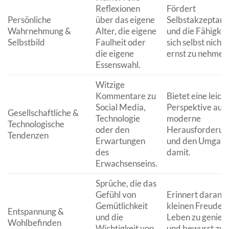
Reflexionen
Fördert
Persönliche
über das eigene
Selbstakzeptanz
Wahrnehmung &
Alter, die eigene
und die Fähigkeit
Selbstbild
Faulheit oder
sich selbst nicht 
die eigene
ernst zu nehmen
Essenswahl.
Witzige
Kommentare zu
Bietet eine leich
Social Media,
Perspektive auf
Gesellschaftliche &
Technologie
moderne
Technologische
oder den
Herausforderun
Tendenzen
Erwartungen
und den Umgan
des
damit.
Erwachsenseins.
Sprüche, die das
Gefühl von
Erinnert daran, 
Gemütlichkeit
kleinen Freuden
Entspannung &
und die
Leben zu genieß
Wohlbefinden
Wichtigkeit von
und bewusst zu