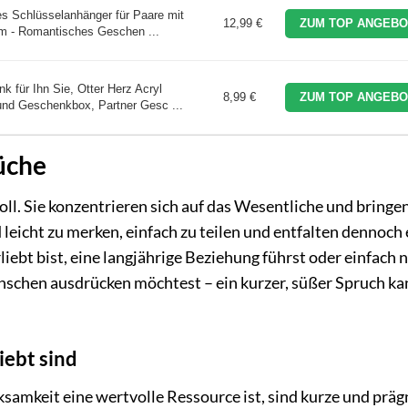
es Schlüsselanhänger für Paare mit
12,99 €
ZUM TOP ANGEBO
m - Romantisches Geschen ...
für Ihn Sie, Otter Herz Acryl
8,99 €
ZUM TOP ANGEBO
 und Geschenkbox, Partner Gesc ...
üche
l. Sie konzentrieren sich auf das Wesentliche und bringen
 leicht zu merken, einfach zu teilen und entfalten dennoch 
liebt bist, eine langjährige Beziehung führst oder einfach 
nschen ausdrücken möchtest – ein kurzer, süßer Spruch ka
iebt sind
rksamkeit eine wertvolle Ressource ist, sind kurze und prä