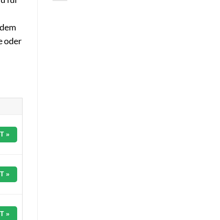
andem
e oder
T »
T »
T »