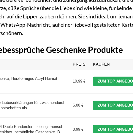
, süße Sprüche über die Liebe sind wie kleine, funkelnde
eln auf die Lippen zaubern können. Sie sind ideal, um jem
iner WhatsApp-Nachricht, auf einer liebevoll gestalteten Kart
rschönern.
Liebessprüche Geschenke Produkte
PREIS
KAUFEN
henke, Herzförmiges Acryl Heimat
10,99 €
ZUM TOP ANGEBO
ne Liebeserklärungen für zwischendurch
6,00 €
ZUM TOP ANGEBO
botschaften als ...
Duplo Banderolen Lieblingsmensch
8,99 €
ZUM TOP ANGEBO
nkbox, persönliche Geschenke, D ...