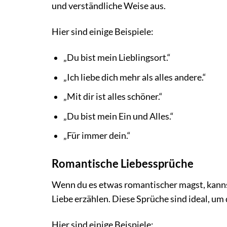
und verständliche Weise aus.
Hier sind einige Beispiele:
„Du bist mein Lieblingsort.“
„Ich liebe dich mehr als alles andere.“
„Mit dir ist alles schöner.“
„Du bist mein Ein und Alles.“
„Für immer dein.“
Romantische Liebessprüche
Wenn du es etwas romantischer magst, kanns
Liebe erzählen. Diese Sprüche sind ideal, u
Hier sind einige Beispiele: