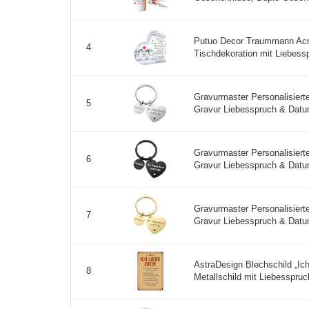
Putuo Decor Traummann Acr
4
Tischdekoration mit Liebess
Gravurmaster Personalisiert
5
Gravur Liebesspruch & Datu
Gravurmaster Personalisiert
6
Gravur Liebesspruch & Datu
Gravurmaster Personalisiert
7
Gravur Liebesspruch & Datu
AstraDesign Blechschild „Ic
8
Metallschild mit Liebesspruch