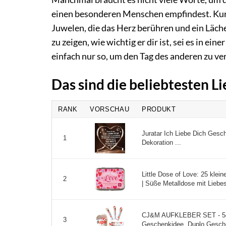
einen besonderen Menschen empfindest. Kurze
Juwelen, die das Herz berühren und ein Läch
zu zeigen, wie wichtig er dir ist, sei es in e
einfach nur so, um den Tag des anderen zu ve
Das sind die beliebtesten 
RANK
VORSCHAU
PRODUKT
Juratar Ich Liebe Dich Gesc
1
Dekoration ...
Little Dose of Love: 25 klei
2
| Süße Metalldose mit Liebes
CJ&M AUFKLEBER SET - 54 
3
Geschenkidee, Duplo Gesche