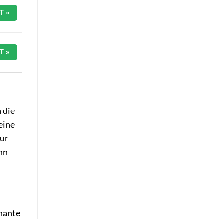
T »
T »
 die
eine
nur
nn
gnante